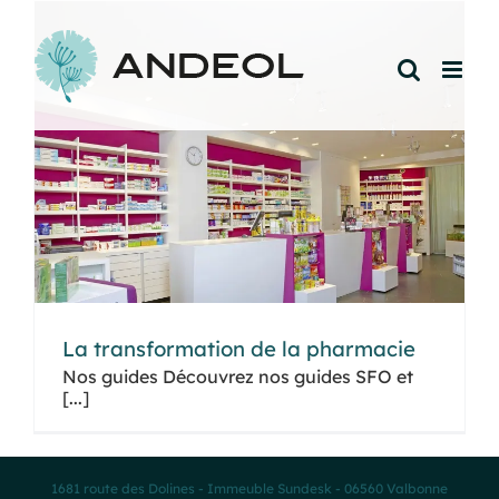
Passer
au
contenu
La transformation de la pharmacie
Nos guides Découvrez nos guides SFO et
[...]
1681 route des Dolines - Immeuble Sundesk - 06560 Valbonne