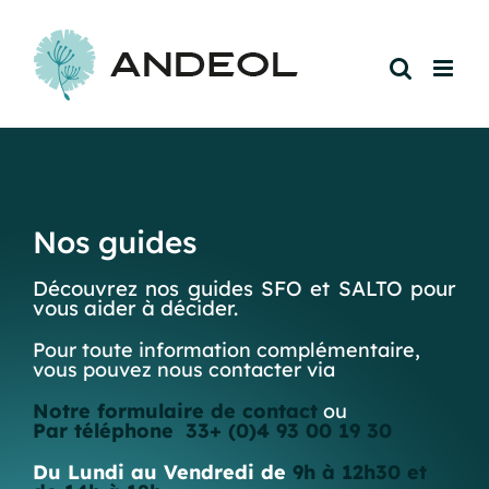
Passer
au
contenu
Nos guides
Découvrez nos guides SFO et SALTO pour
vous aider à décider.
Pour toute information complémentaire,
vous pouvez nous contacter via
Notre formulaire de contact
ou
Par téléphone
33+ (0)4 93 00 19 30
Du Lundi au Vendredi de
9h à 12h30 et