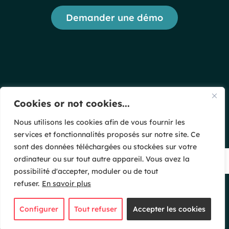
Demander une démo
Cookies or not cookies...
Nous utilisons les cookies afin de vous fournir les
services et fonctionnalités proposés sur notre site. Ce
sont des données téléchargées ou stockées sur votre
ordinateur ou sur tout autre appareil. Vous avez la
possibilité d'accepter, moduler ou de tout
refuser.
En savoir plus
1681 route des Dolines - Immeuble Sundesk - 06560 Valbonne
SOPHIA ANTIPOLIS - FRANCE
Tel. +33 (0)4 93 00 19 30 Fax +33 (0)4 93 00 19 39
Configurer
Tout refuser
Accepter les cookies
Copyright © 2026 ANDEOL | Tous droits réservés | Réalisé par
ANDEOL