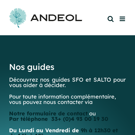
Passer
au
contenu
Nos guides
Découvrez nos guides SFO et SALTO pour
vous aider à décider.
Pour toute information complémentaire,
vous pouvez nous contacter via
Notre formulaire de contact
ou
Par téléphone
33+ (0)4 93 00 19 30
Du Lundi au Vendredi de
9h à 12h30 et