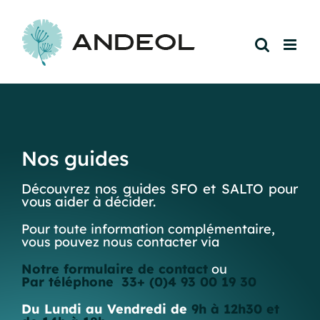
Passer
au
contenu
Nos guides
Découvrez nos guides SFO et SALTO pour
vous aider à décider.
Pour toute information complémentaire,
vous pouvez nous contacter via
Notre formulaire de contact
ou
Par téléphone
33+ (0)4 93 00 19 30
Du Lundi au Vendredi de
9h à 12h30 et