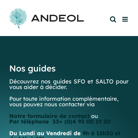
Passer
au
contenu
Nos guides
Découvrez nos guides SFO et SALTO pour
vous aider à décider.
Pour toute information complémentaire,
vous pouvez nous contacter via
Notre formulaire de contact
ou
Par téléphone
33+ (0)4 93 00 19 30
Du Lundi au Vendredi de
9h à 12h30 et